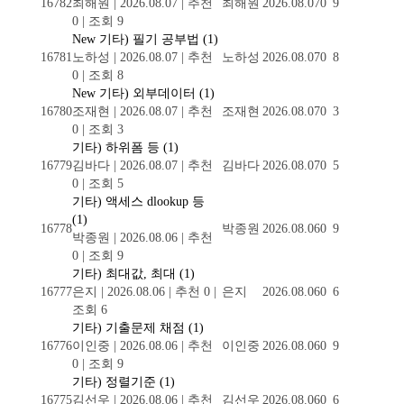
16782
최해원
|
2026.08.07
|
추천
최해원
2026.08.07
0
9
0
|
조회 9
New
기타) 필기 공부법
(1)
16781
노하성
|
2026.08.07
|
추천
노하성
2026.08.07
0
8
0
|
조회 8
New
기타) 외부데이터
(1)
16780
조재현
|
2026.08.07
|
추천
조재현
2026.08.07
0
3
0
|
조회 3
기타) 하위폼 등
(1)
16779
김바다
|
2026.08.07
|
추천
김바다
2026.08.07
0
5
0
|
조회 5
기타) 액세스 dlookup 등
(1)
16778
박종원
2026.08.06
0
9
박종원
|
2026.08.06
|
추천
0
|
조회 9
기타) 최대값, 최대
(1)
16777
은지
|
2026.08.06
|
추천 0
|
은지
2026.08.06
0
6
조회 6
기타) 기출문제 채점
(1)
16776
이인중
|
2026.08.06
|
추천
이인중
2026.08.06
0
9
0
|
조회 9
기타) 정렬기준
(1)
16775
김선우
|
2026.08.06
|
추천
김선우
2026.08.06
0
6