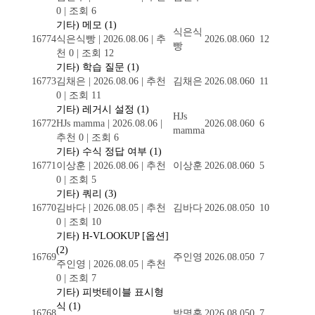
0
|
조회 6
기타) 메모
(1)
식은식
16774
식은식빵
|
2026.08.06
|
추
2026.08.06
0
12
빵
천 0
|
조회 12
기타) 학습 질문
(1)
16773
김채은
|
2026.08.06
|
추천
김채은
2026.08.06
0
11
0
|
조회 11
기타) 레거시 설정
(1)
HJs
16772
HJs mamma
|
2026.08.06
|
2026.08.06
0
6
mamma
추천 0
|
조회 6
기타) 수식 정답 여부
(1)
16771
이상훈
|
2026.08.06
|
추천
이상훈
2026.08.06
0
5
0
|
조회 5
기타) 쿼리
(3)
16770
김바다
|
2026.08.05
|
추천
김바다
2026.08.05
0
10
0
|
조회 10
기타) H-VLOOKUP [옵션]
(2)
16769
주인영
2026.08.05
0
7
주인영
|
2026.08.05
|
추천
0
|
조회 7
기타) 피벗테이블 표시형
식
(1)
16768
박명훈
2026.08.05
0
7