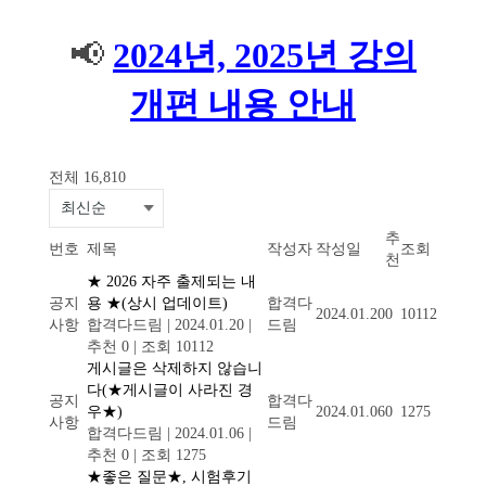
📢
2024년, 2025년 강의
개편 내용 안내
전체 16,810
추
번호
제목
작성자
작성일
조회
천
★ 2026 자주 출제되는 내
공지
용 ★(상시 업데이트)
합격다
2024.01.20
0
10112
사항
합격다드림
|
2024.01.20
|
드림
추천 0
|
조회 10112
게시글은 삭제하지 않습니
다(★게시글이 사라진 경
공지
합격다
우★)
2024.01.06
0
1275
사항
드림
합격다드림
|
2024.01.06
|
추천 0
|
조회 1275
★좋은 질문★, 시험후기