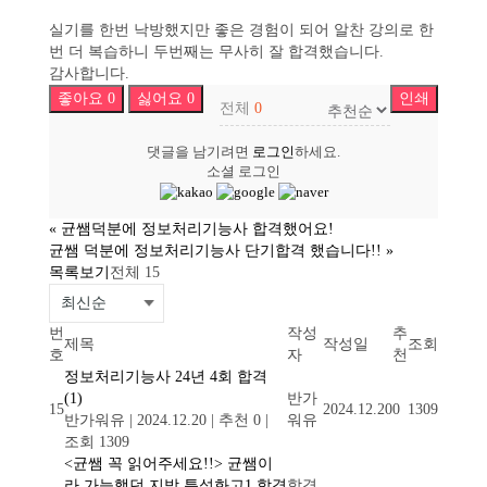
실기를 한번 낙방했지만 좋은 경험이 되어 알찬 강의로 한
번 더 복습하니 두번째는 무사히 잘 합격했습니다.
감사합니다.
좋아요
0
싫어요
0
인쇄
전체
0
댓글을 남기려면
로그인
하세요.
소셜 로그인
«
균쌤덕분에 정보처리기능사 합격했어요!
균쌤 덕분에 정보처리기능사 단기합격 했습니다!!
»
목록보기
전체 15
번
작성
추
제목
작성일
조회
호
자
천
정보처리기능사 24년 4회 합격
(1)
반가
15
2024.12.20
0
1309
반가워유
|
2024.12.20
|
추천 0
|
워유
조회 1309
<균쌤 꼭 읽어주세요!!> 균쌤이
라 가능했던 지방 특성화고1 합격
합격