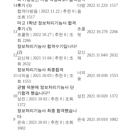
14
후기
(1)
다받
2022.11.22
0
1517
합격다받음
|
2022.11.22
|
추천 0
|
음
조회 1517
마고 1학년 정보처리기능사 합격
후기
(3)
초콜
13
2022.10.27
0
2266
초콜릿
|
2022.10.27
|
추천 0
|
조
릿
회 2266
정보처리기능사 합격수기입니다!
(2)
강신
12
2021.11.04
0
2632
강신재
|
2021.11.04
|
추천 0
|
조
재
회 2632
정보처리기능사 최종합격
너의
11
너의숲
|
2021.10.03
|
추천 0
|
조
2021.10.03
0
1553
숲
회 1553
균쌤 덕분에 정보처리기능사 단
기합격 했습니다!!
10
성진
2021.10.02
0
1372
성진
|
2021.10.02
|
추천 0
|
조회
1372
정보처리기능사 최종 합격했습니
다.
9
은숙
2021.10.01
0
1002
은숙
|
2021.10.01
|
추천 0
|
조회
1002