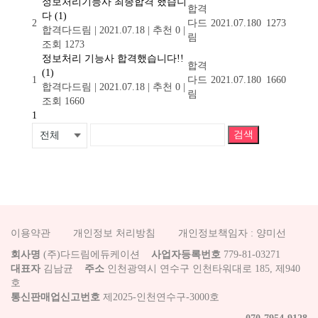
정보처리기능사 최종합격 했습니
합격
다
(1)
2
다드
2021.07.18
0
1273
합격다드림
|
2021.07.18
|
추천 0
|
림
조회 1273
정보처리 기능사 합격했습니다!!
합격
(1)
1
다드
2021.07.18
0
1660
합격다드림
|
2021.07.18
|
추천 0
|
림
조회 1660
1
검색
이용약관
개인정보 처리방침
개인정보책임자 : 양미선
회사명
(주)다드림에듀케이션
사업자등록번호
779-81-03271
대표자
김남균
주소
인천광역시 연수구 인천타워대로 185, 제940
호
통신판매업신고번호
제2025-인천연수구-3000호