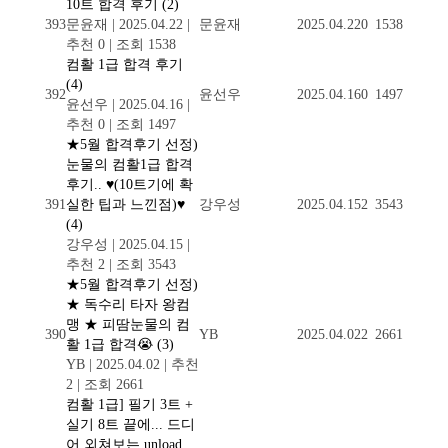
10트 합격 후기
(2)
393
문윤재
|
2025.04.22
|
문윤재
2025.04.22
0
1538
추천 0
|
조회 1538
컴활 1급 합격 후기
(4)
392
윤선우
2025.04.16
0
1497
윤선우
|
2025.04.16
|
추천 0
|
조회 1497
★5월 합격후기 선정)
눈물의 컴활1급 합격
후기.. ♥(10트기에 확
391
실한 팁과 느낀점)♥
강우성
2025.04.15
2
3543
(4)
강우성
|
2025.04.15
|
추천 2
|
조회 3543
★5월 합격후기 선정)
★ 독수리 타자 왕컴
맹 ★ 피땀눈물의 컴
390
YB
2025.04.02
2
2661
활 1급 합격😭
(3)
YB
|
2025.04.02
|
추천
2
|
조회 2661
컴활 1급] 필기 3트 +
실기 8트 끝에... 드디
어 외쳐보는 unload