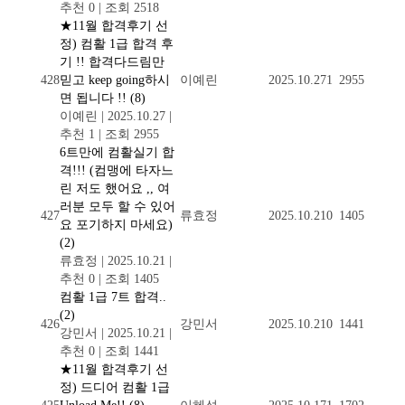
추천 0
|
조회 2518
★11월 합격후기 선
정) 컴활 1급 합격 후
기 !! 합격다드림만
428
믿고 keep going하시
이예린
2025.10.27
1
2955
면 됩니다 !!
(8)
이예린
|
2025.10.27
|
추천 1
|
조회 2955
6트만에 컴활실기 합
격!!! (컴맹에 타자느
린 저도 했어요 ,, 여
러분 모두 할 수 있어
427
류효정
2025.10.21
0
1405
요 포기하지 마세요)
(2)
류효정
|
2025.10.21
|
추천 0
|
조회 1405
컴활 1급 7트 합격..
(2)
426
강민서
2025.10.21
0
1441
강민서
|
2025.10.21
|
추천 0
|
조회 1441
★11월 합격후기 선
정) 드디어 컴활 1급