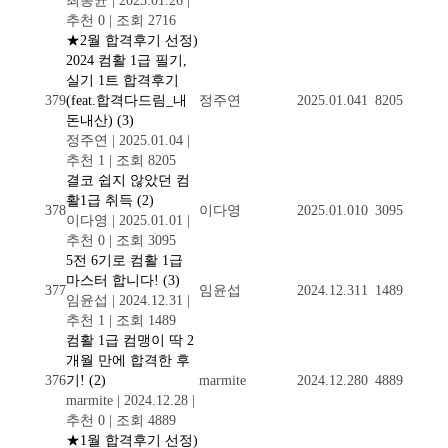
최동균
|
2025.01.26
|
추천 0
|
조회 2716
★2월 합격후기 선정)
2024 컴활 1급 필기,
실기 1트 합격후기
379
(feat.합격다드림_내
정주연
2025.01.04
1
8205
돈내산)
(3)
정주연
|
2025.01.04
|
추천 1
|
조회 8205
결코 쉽지 않았던 컴
활1급 취득
(2)
378
이다영
2025.01.01
0
3095
이다영
|
2025.01.01
|
추천 0
|
조회 3095
5전 6기로 컴활 1급
마스터 합니다!
(3)
377
임윤섭
2024.12.31
1
1489
임윤섭
|
2024.12.31
|
추천 1
|
조회 1489
컴활 1급 컴맹이 딱 2
개월 만에 합격한 후
376
기!
(2)
marmite
2024.12.28
0
4889
marmite
|
2024.12.28
|
추천 0
|
조회 4889
★1월 합격후기 선정)