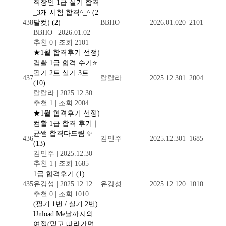
직장인 1급 실기 합격
_3개 시험 합격^_^ (2
438
달컷)
(2)
BBHO
2026.01.02
0
2101
BBHO
|
2026.01.02
|
추천 0
|
조회 2101
★1월 합격후기 선정)
컴활 1급 합격 수기⭐️
필기 2트 실기 3트
437
랄랄라
2025.12.30
1
2004
(10)
랄랄라
|
2025.12.30
|
추천 1
|
조회 2004
★1월 합격후기 선정)
컴활 1급 합격 후기｜
균쌤 합격다드림 ✨
436
김민주
2025.12.30
1
1685
(13)
김민주
|
2025.12.30
|
추천 1
|
조회 1685
1급 합격후기
(1)
435
유강성
|
2025.12.12
|
유강성
2025.12.12
0
1010
추천 0
|
조회 1010
(필기 1번 / 실기 2번)
Unload Me날까지의
여정(믿고 따라가면