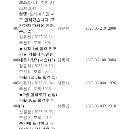
2025.07.01
|
추천 0
|
조회 2041
컴맹+노베이스인 저
도 합격했습니다. 포
기하지 마세요 여러
407
김유선
2025.06.21
0
2808
분..
(2)
김유선
|
2025.06.21
|
추천 0
|
조회 2808
★컴활 1급 합격 찐후
기★ 컴활에 40만원
406
태운사람? (저요)
(3)
김동희
2025.06.10
0
3084
김동희
|
2025.06.10
|
추천 0
|
조회 3084
컴활 1급 3트 합격
(3)
405
허윤서
|
2025.06.04
|
허윤서
2025.06.04
0
1926
추천 0
|
조회 1926
★7월 합격후기 선정)
컴활 10트 합격후기
404
(3)
신원경
2025.06.03
2
2310
신원경
|
2025.06.03
|
추천 2
|
조회 2310
중간에 포기하고 싶