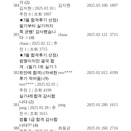
기
(2)
384
김지현
2025.03.10
0
1897
김지현
|
2025.03.10
|
추천 0
|
조회 1897
★3월 합격후기 선정)
필기부터 실기까지
쭉 균쌤! 감사했습니
383
chaaa
2025.02.12
1
3715
다 :>
(4)
chaaa
|
2025.02.12
|
추
천 1
|
조회 3715
★3월 합격후기 선정)
컴맹이지만 결국 합
격.. (필기 1트 실기 5
382
트만에 합격) (자세한
two****
2025.02.01
2
4199
후기 적어둠)
(9)
two****
|
2025.02.01
|
추천 2
|
조회 4199
실기4트합격 감사합
니다
(2)
381
jung
2025.01.28
0
1615
jung
|
2025.01.28
|
추
천 0
|
조회 1615
컴활 1급 합격 감사합
니다!!!
(4)
380
최동균
2025.01.26
0
2716