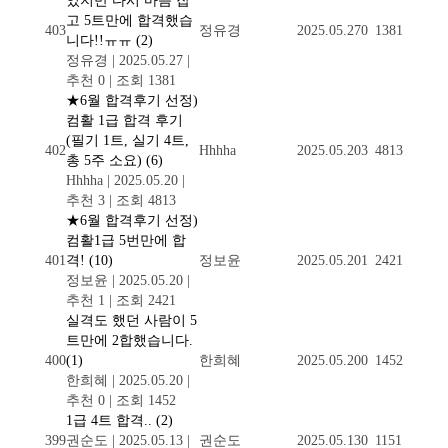
었지만 다시 마음 잡
고 5트만에 합격했습
403
정유경
2025.05.27
0
1381
니다!!ㅠㅠ
(2)
정유경
|
2025.05.27
|
추천 0
|
조회 1381
★6월 합격후기 선정)
컴활 1급 합격 후기
(필기 1트, 실기 4트,
402
Hhhha
2025.05.20
3
4813
총 5주 소요)
(6)
Hhhha
|
2025.05.20
|
추천 3
|
조회 4813
★6월 합격후기 선정)
컴활1급 5번만에 합
401
격!
(10)
정보윤
2025.05.20
1
2421
정보윤
|
2025.05.20
|
추천 1
|
조회 2421
실격도 했던 사람이 5
트만에 2합했습니다.
400
(1)
한희혜
2025.05.20
0
1452
한희혜
|
2025.05.20
|
추천 0
|
조회 1452
1급 4트 합격..
(2)
399
권순도
|
2025.05.13
|
권순도
2025.05.13
0
1151