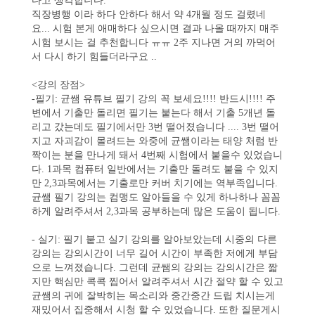
다고 생각합니다.
직장병행 이라 하다 안하다 해서 약 4개월 정도 걸렸네
요... 시험 본게 애매하다 싶으시면 결과 나올 때까지 매주
시험 보시는 걸 추천합니다 ㅠㅠ 2주 지나면 거의 까먹어
서 다시 하기 힘들더라구요 ..
<강의 장점>
-필기: 균쌤 유튜브 필기 강의 꼭 보세요!!!! 반드시!!!! 주
변에서 기출만 돌리면 필기는 붙는다 해서 기출 5개년 돌
리고 갔는데도 필기에서만 3번 떨어졌습니다 .... 3번 떨어
지고 자괴감이 몰려드는 와중에 균쌤이라는 태양 처럼 반
짝이는 분을 만나게 돼서 4번째 시험에서 붙을수 있었습니
다. 1과목 컴퓨터 일반에서는 기출만 돌려도 붙을 수 있지
만 2,3과목에서는 기출로만 커버 치기에는 역부족입니다.
균쌤 필기 강의는 컴맹도 알아들을 수 있게 하나하나 꼼꼼
하게 알려주셔서 2,3과목 공부하는데 많은 도움이 됩니다.
- 실기: 필기 붙고 실기 강의를 알아보았는데 시중의 다른
강의는 강의시간이 너무 길어 시간이 부족한 저에게 부담
으로 느껴졌습니다. 그런데 균쌤의 강의는 강의시간은 짧
지만 핵심만 콕콕 찝어서 알려주셔서 시간 절약 할 수 있고
균쌤의 귀에 잘박히는 목소리와 중간중간 드립 치시는게
재밌어서 집중해서 시청 할 수 있었습니다. 또한 질문게시