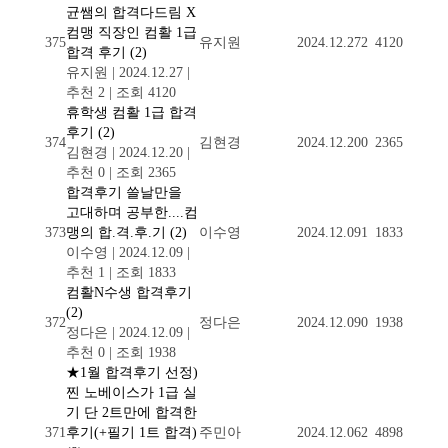
균쌤의 합격다드림 X
컴맹 직장인 컴활 1급
375
유지원
2024.12.27
2
4120
합격 후기
(2)
유지원
|
2024.12.27
|
추천 2
|
조회 4120
휴학생 컴활 1급 합격
후기
(2)
374
김현경
2024.12.20
0
2365
김현경
|
2024.12.20
|
추천 0
|
조회 2365
합격후기 쓸날만을
고대하며 공부한....컴
373
맹의 합.격.후.기
(2)
이수영
2024.12.09
1
1833
이수영
|
2024.12.09
|
추천 1
|
조회 1833
컴활N수생 합격후기
(2)
372
정다은
2024.12.09
0
1938
정다은
|
2024.12.09
|
추천 0
|
조회 1938
★1월 합격후기 선정)
찐 노베이스가 1급 실
기 단 2트만에 합격한
371
후기(+필기 1트 합격)
주민아
2024.12.06
2
4898