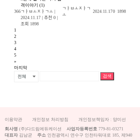
격이야기
(1)
ﾡￂﾲￌﾸￂﾡ
366
ﾡￂﾲￌﾸￂﾡￌ
|
2024.11.17
0
1898
ￌ
2024.11.17
|
추천 0
|
조회 1898
1
2
3
4
5
»
마지막
검색
이용약관
개인정보 처리방침
개인정보책임자 : 양미선
회사명
(주)다드림에듀케이션
사업자등록번호
779-81-03271
대표자
김남균
주소
인천광역시 연수구 인천타워대로 185, 제940