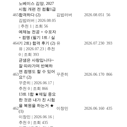
노베이스 김양, 2027
시험 개편 전 컴활1급
465
합격하다
(2)
김밥러버
2026.08.05
1
56
김밥러버
|
2026.08.05
|
추천 1
|
조회 56
예체능 전공 + 수포자
+ 컴맹 (필기 1트 / 실
464
기 2트) 합격 후기
(2)
유
2026.07.23
0
393
유
|
2026.07.23
|
추천
0
|
조회 393
균샘은 사랑입니다~
잘 따라가며 반복하
면 컴맹도 할 수 있어
463
꾸준히
2026.06.17
0
866
요!!
(2)
꾸준히
|
2026.06.17
|
추천 0
|
조회 866
13트 1합 ★제일 중요
한 것은 내가 친 시험
을 복원을 하는거 ★
462
이창민
2026.06.16
0
435
(1)
이창민
|
2026.06.16
|
추천 0
|
조회 435