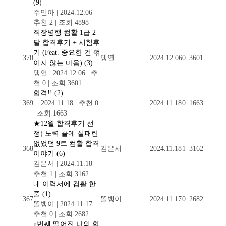
(9)
주민아
|
2024.12.06
|
추천 2
|
조회 4898
직장병행 컴활 1급 2
달 합격후기 + 시험후
기 (Feat. 중요한 건 꺾
370
댕연
2024.12.06
0
3601
이지 않는 마음)
(3)
댕연
|
2024.12.06
|
추
천 0
|
조회 3601
합격!!
(2)
369
.
|
2024.11.18
|
추천 0
.
2024.11.18
0
1663
|
조회 1663
★12월 합격후기 선
정) 노력 끝에 실패란
없었던 9트 컴활 합격
368
김은서
2024.11.18
1
3162
이야기
(6)
김은서
|
2024.11.18
|
추천 1
|
조회 3162
내 이력서에 컴활 한
줄
(1)
367
똘뱅이
2024.11.17
0
2682
똘뱅이
|
2024.11.17
|
추천 0
|
조회 2682
n번째 떨어진 나의 합