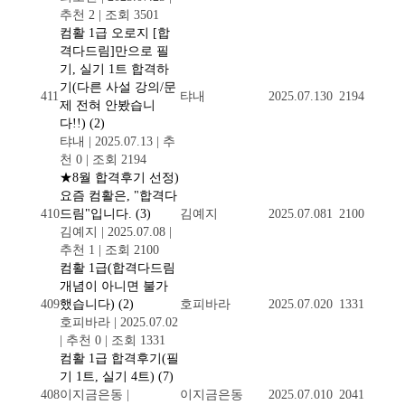
추천 2
|
조회 3501
컴활 1급 오로지 [합
격다드림]만으로 필
기, 실기 1트 합격하
기(다른 사설 강의/문
411
탸내
2025.07.13
0
2194
제 전혀 안봤습니
다!!)
(2)
탸내
|
2025.07.13
|
추
천 0
|
조회 2194
★8월 합격후기 선정)
요즘 컴활은, "합격다
410
드림"입니다.
(3)
김예지
2025.07.08
1
2100
김예지
|
2025.07.08
|
추천 1
|
조회 2100
컴활 1급(합격다드림
개념이 아니면 불가
409
했습니다)
(2)
호피바라
2025.07.02
0
1331
호피바라
|
2025.07.02
|
추천 0
|
조회 1331
컴활 1급 합격후기(필
기 1트, 실기 4트)
(7)
408
이지금은동
|
이지금은동
2025.07.01
0
2041