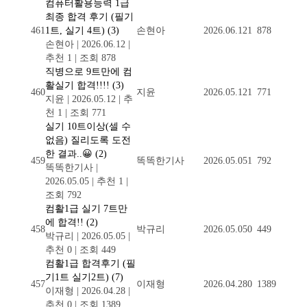
컴퓨터활용능력 1급
최종 합격 후기 (필기
461
1트, 실기 4트)
(3)
손현아
2026.06.12
1
878
손현아
|
2026.06.12
|
추천 1
|
조회 878
직병으로 9트만에 컴
활실기 합격!!!!
(3)
460
지윤
2026.05.12
1
771
지윤
|
2026.05.12
|
추
천 1
|
조회 771
실기 10트이상(셀 수
없음) 질리도록 도전
한 결과..😀
(2)
459
똑똑한기사
2026.05.05
1
792
똑똑한기사
|
2026.05.05
|
추천 1
|
조회 792
컴활1급 실기 7트만
에 합격!!
(2)
458
박규리
2026.05.05
0
449
박규리
|
2026.05.05
|
추천 0
|
조회 449
컴활1급 합격후기 (필
기1트 실기2트)
(7)
457
이재형
2026.04.28
0
1389
이재형
|
2026.04.28
|
추천 0
|
조회 1389