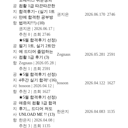
노베이스 취준생의
공
컴활 1급 따끈따끈한
지
합격후기~ (실기 1트
권지은
2026.06.17
0
2746
사
만에 합격한 공부방
항
법까지!!!)
(10)
권지은
|
2026.06.17
|
추천 0
|
조회 2746
★6월 합격후기 선정)
공
필기 1트, 실기 2트만
지
에 드디어 졸업하는
Zegnaus
2026.05.28
1
2591
사
컴활 1급 후기
(3)
항
Zegnaus
|
2026.05.28
|
추천 1
|
조회 2591
공
★5월 합격후기 선정)
지
4주간 실기 합격!
(16)
bosoon
2026.04.12
2
1627
사
bosoon
|
2026.04.12
|
항
추천 2
|
조회 1627
★5월 합격후기 선정)
공
애증의 컴활 1급 합격
지
후기,,, 드디어 저도
한은지
2026.04.08
3
1135
사
UNLOAD ME !!
(13)
항
한은지
|
2026.04.08
|
추천 3
|
조회 1135