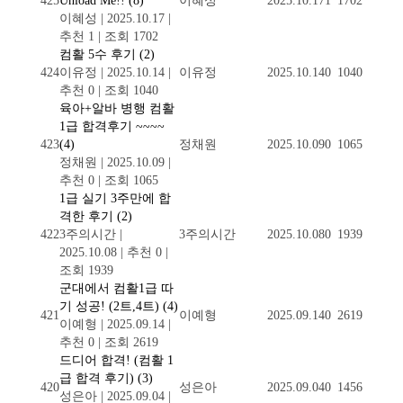
425
Unload Me!!
(8)
이혜성
2025.10.17
1
1702
이혜성
|
2025.10.17
|
추천 1
|
조회 1702
컴활 5수 후기
(2)
424
이유정
|
2025.10.14
|
이유정
2025.10.14
0
1040
추천 0
|
조회 1040
육아+알바 병행 컴활
1급 합격후기 ~~~~
423
(4)
정채원
2025.10.09
0
1065
정채원
|
2025.10.09
|
추천 0
|
조회 1065
1급 실기 3주만에 합
격한 후기
(2)
422
3주의시간
|
3주의시간
2025.10.08
0
1939
2025.10.08
|
추천 0
|
조회 1939
군대에서 컴활1급 따
기 성공! (2트,4트)
(4)
421
이예형
2025.09.14
0
2619
이예형
|
2025.09.14
|
추천 0
|
조회 2619
드디어 합격! (컴활 1
급 합격 후기)
(3)
420
성은아
2025.09.04
0
1456
성은아
|
2025.09.04
|