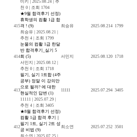
미키
|
2025.08.24
|
추
천 0
|
조회 1704
★9월 합격후기 선정)
휴학생의 컴활 1급 합
415
격 !
(9)
최승유
2025.08.21
4
1799
최승유
|
2025.08.21
|
추천 4
|
조회 1799
눈물의 컴활 1급 한달
반 합격후기_실기 5
414
회
(5)
서민지
2025.08.12
0
1718
서민지
|
2025.08.12
|
추천 0
|
조회 1718
필기, 실기 1트합 (4주
공부) 정말 이 강의만
으로 될까? 에 대한
413
11111
2025.07.29
4
3405
현실적인 답변
(1)
11111
|
2025.07.29
|
추천 4
|
조회 3405
★8월 합격후기 선정)
컴활 1급 합격 후기｜
필기 1트, 실기 2트 성
412
최소연
2025.07.25
2
3501
공 비법
(9)
최소연
|
2025.07.25
|