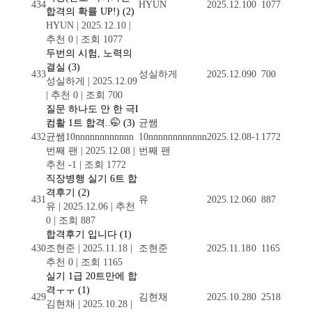
434
HYUN
2025.12.10
0
1077
합격의 확률 UP!)
(2)
HYUN
|
2025.12.10
|
추천 0
|
조회 1077
두번의 시험, 노력의
결실
(3)
433
성실하게
2025.12.09
0
700
성실하게
|
2025.12.09
|
추천 0
|
조회 700
질문 하나도 안 한 극I
컴활 1트 합격..🤭
(3)
균쌤
432
균쌤10nnnnnnnnnnnn
10nnnnnnnnnnnn
2025.12.08
-1
1772
번째 팬
|
2025.12.08
|
번째 팬
추천 -1
|
조회 1772
직장병행 실기 6트 합
격후기
(2)
431
유
2025.12.06
0
887
유
|
2025.12.06
|
추천
0
|
조회 887
합격후기 입니다
(1)
430
조현준
|
2025.11.18
|
조현준
2025.11.18
0
1165
추천 0
|
조회 1165
실기 1급 20트만에 합
격ㅜㅜ
(1)
429
김현채
2025.10.28
0
2518
김현채
|
2025.10.28
|