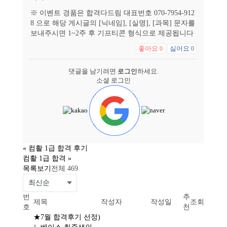
※ 이벤트 경품은 합격다드림 대표번호 070-7954-912
8 으로 해당 게시글의 [닉네임], [실명], [과목] 문자를
보내주시면 1~2주 후 기프티콘 형식으로 제공됩니다
좋아요
싫어요
0
0
댓글을 남기려면
로그인
하세요.
소셜 로그인
«
컴활 1급 합격 후기
컴활 1급 합격
»
목록보기
전체 469
번
추
제목
작성자
작성일
조회
호
천
★7월 합격후기 선정)