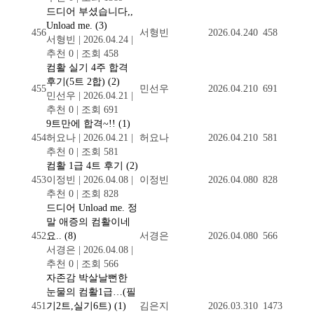
드디어 부셨습니다,,
Unload me.
(3)
456
서형빈
2026.04.24
0
458
서형빈
|
2026.04.24
|
추천 0
|
조회 458
컴활 실기 4주 합격
후기(5트 2합)
(2)
455
민선우
2026.04.21
0
691
민선우
|
2026.04.21
|
추천 0
|
조회 691
9트만에 합격~!!
(1)
454
허요나
|
2026.04.21
|
허요나
2026.04.21
0
581
추천 0
|
조회 581
컴활 1급 4트 후기
(2)
453
이정빈
|
2026.04.08
|
이정빈
2026.04.08
0
828
추천 0
|
조회 828
드디어 Unload me. 정
말 애증의 컴활이네
452
요..
(8)
서경은
2026.04.08
0
566
서경은
|
2026.04.08
|
추천 0
|
조회 566
자존감 박살날뻔한
눈물의 컴활1급…(필
451
기2트,실기6트)
(1)
김은지
2026.03.31
0
1473