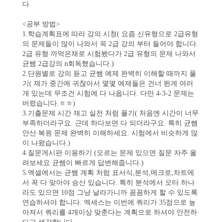
다.
<공부 방법>
1.학습계획표에 따라 강의 시청( 요즘 신유형으로 2급유형
의 문제들이 많이 나와서 꼭 2급 강의 부터 들어야 합니다.
2급 유형 까먹은채로 시험봤다가 2급 유형의 문제 나와서
균쌤 2급강의 n회독했습니다.)
2.단원별로 강의 듣고 균쌤 예제 완벽히 이해할 때까지 풀
기( 제가 중간에 귀찮아서 몇몇 예제들은 건너 뛴게 여러
개 있는데 무조건 시험에 다 나옵니다. 다만 4-3-2 문제는
버렸습니다.ㅎㅎ)
3.기출문제 시간 재고 실전 처럼 풀기( 처음엔 시간이 너무
부족하더라구요. 근데 하다보면 다 되더라구요. 특히 균쌤
안산 복원 문제 완벽히 이해하세요. 시험에서 비슷하게 많
이 나왔습니다.)
4.질문게시판 이용하기 (모르는 문제 있으면 질문 자주 올
려보세요 균쌤이 빠르게 답변해줍니다.)
5.엑셀에서는 균쌤 계획 처럼 표서식,분석,메크로,차트에
서 꼭 다 맞아야 승산 있습니다. 특히 분석에서 오타 하나
라도 있으면 10점 그냥 날라가니까 꼼꼼하게 할 수 있도록
연습하셔야 합니다. 엑세스는 이번에 쿼리가 35점으로 높
아져서 쿼리를 4개이상 맞춘다는 계획으로 하셔야 안전하