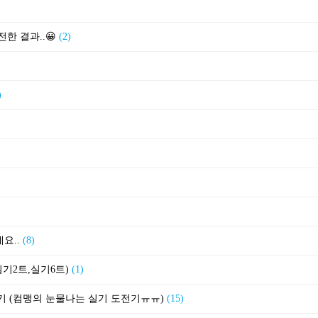
전한 결과..😀
(2)
)
네요..
(8)
기2트,실기6트)
(1)
후기 (컴맹의 눈물나는 실기 도전기ㅠㅠ)
(15)