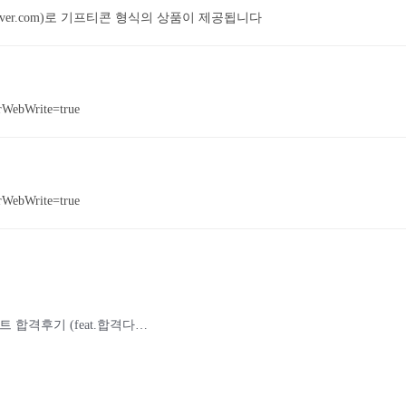
naver.com)로 기프티콘 형식의 상품이 제공됩니다
rWebWrite=true
erWebWrite=true
★2월 합격후기 선정) 2024 컴활 1급 필기, 실기 1트 합격후기 (feat.합격다드림_내돈내산)