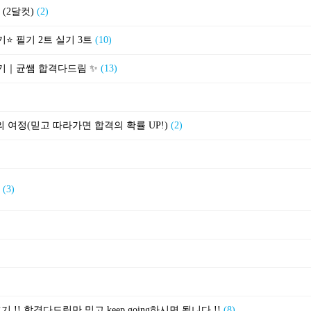
 (2달컷)
(2)
⭐️ 필기 2트 실기 3트
(10)
 후기｜균쌤 합격다드림 ✨
(13)
날까지의 여정(믿고 따라가면 합격의 확률 UP!)
(2)

(3)
 !! 합격다드림만 믿고 keep going하시면 됩니다 !!
(8)