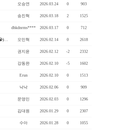
오승연
2026.03.24
0
903
송진혁
2026.03.18
2
1525
dhkdnrms****
2026.03.17
0
712
★3월 합격후기 선정) 컴맹인 저도 드디어.. 해냈습니다!! 컴활 1급 합격 후기 (필기 4트 + 실기 10트의 인간승리 😭)
(10)
오민혁
2026.02.14
0
2618
권지윤
2026.02.12
-2
2332
강동완
2026.02.10
-5
1602
Erun
2026.02.10
0
1513
낙낙
2026.02.06
0
909
문영민
2026.02.03
0
1296
김대원
2026.01.29
0
2307
수아
2026.01.28
0
1055