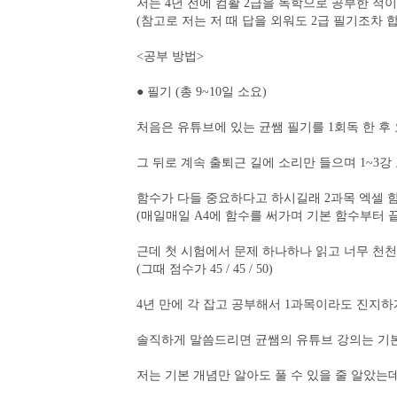
저는 4년 전에 컴활 2급을 독학으로 공부한 적
(참고로 저는 저 때 답을 외워도 2급 필기조차 합
<공부 방법>
● 필기 (총 9~10일 소요)
처음은 유튜브에 있는 균쌤 필기를 1회독 한 후
그 뒤로 계속 출퇴근 길에 소리만 들으며 1~3
함수가 다들 중요하다고 하시길래 2과목 엑셀 
(매일매일 A4에 함수를 써가며 기본 함수부터 
근데 첫 시험에서 문제 하나하나 읽고 너무 천천
(그때 점수가 45 / 45 / 50)
4년 만에 각 잡고 공부해서 1과목이라도 진지
솔직하게 말씀드리면 균쌤의 유튜브 강의는 기
저는 기본 개념만 알아도 풀 수 있을 줄 알았는