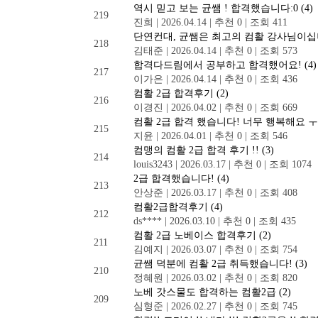
역시 믿고 보는 균쌤 ! 합격했습니다:0
(4)
219
진희
|
2026.04.14
|
추천 0
|
조회 411
단연컨대, 균쌤은 최고의 컴활 강사님이십
218
김태준
|
2026.04.14
|
추천 0
|
조회 573
합격다드림에서 공부하고 합격했어요!
(4)
217
이가은
|
2026.04.14
|
추천 0
|
조회 436
컴활 2급 합격후기
(2)
216
이경진
|
2026.04.02
|
추천 0
|
조회 669
컴활 2급 합격 했습니다! 너무 행복해요 
215
지윤
|
2026.04.01
|
추천 0
|
조회 546
컴맹의 컴활 2급 합격 후기 !!
(3)
214
louis3243
|
2026.03.17
|
추천 0
|
조회 1074
2급 합격했습니다!
(4)
213
안상준
|
2026.03.17
|
추천 0
|
조회 408
컴활2급합격후기
(4)
212
ds****
|
2026.03.10
|
추천 0
|
조회 435
컴활 2급 노베이스 합격후기
(2)
211
김예지
|
2026.03.07
|
추천 0
|
조회 754
균쌤 덕분에 컴활 2급 취득했습니다!
(3)
210
정혜원
|
2026.03.02
|
추천 0
|
조회 820
노베 갓스물도 합격하는 컴활2급
(2)
209
심형준
|
2026.02.27
|
추천 0
|
조회 745