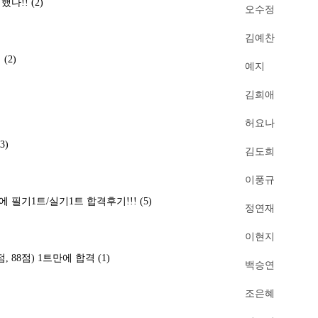
격했다!!
(2)
오수정
김예찬
기
(2)
예지
김희애
허요나
(3)
김도희
이풍규
에 필기1트/실기1트 합격후기!!!
(5)
정연재
이현지
점, 88점) 1트만에 합격
(1)
백승연
조은혜