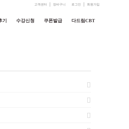
고객센터
장바구니
로그인
회원가입
후기
수강신청
쿠폰발급
다드림CBT