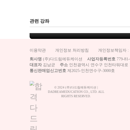
컴활1급-필기 단과
관련 강좌
컴활1급
이용약관
개인정보 처리방침
개인정보책임자 : 
회사명
(주)다드림에듀케이션
사업자등록번호
779-81-
대표자
김남균
주소
인천광역시 연수구 인천타워대로 18
통신판매업신고번호
제2025-인천연수구-3000호
© 2024 (주)다드림에듀케이션 |
DADREAMEDUCATION CO., LTD. ALL
RIGHTS RESERVED.