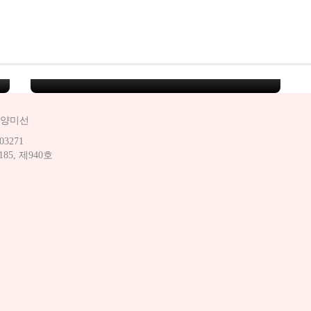
컴활1급-패키지(필기+실
기)
컴활1급
양미선
03271
5, 제940호